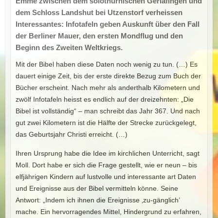
Emme zwischen dem solothurnischen Gerlafingen und
dem Schloss Landshut bei Utzenstorf verheissen
Interessantes: Infotafeln geben Auskunft über den Fall
der Berliner Mauer, den ersten Mondflug und den
Beginn des Zweiten Weltkriegs.
Mit der Bibel haben diese Daten noch wenig zu tun. (…) Es
dauert einige Zeit, bis der erste direkte Bezug zum Buch der
Bücher erscheint. Nach mehr als anderthalb Kilometern und
zwölf Infotafeln heisst es endlich auf der dreizehnten: „Die
Bibel ist vollständig“ – man schreibt das Jahr 367. Und nach
gut zwei Kilometern ist die Hälfte der Strecke zurückgelegt,
das Geburtsjahr Christi erreicht. (…)
Ihren Ursprung habe die Idee im kirchlichen Unterricht, sagt
Moll. Dort habe er sich die Frage gestellt, wie er neun – bis
elfjährigen Kindern auf lustvolle und interessante art Daten
und Ereignisse aus der Bibel vermitteln könne. Seine
Antwort: „Indem ich ihnen die Ereignisse ‚zu-gänglich’
mache. Ein hervorragendes Mittel, Hindergrund zu erfahren,